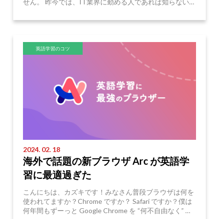
せん。 昨今では、IT業界に勤める人であれば知らない人
はいないのでは？と言えるほどのシェアに拡大した
Read More
Notio ...
英語学習のコツ
2024. 02. 18
海外で話題の新ブラウザ Arc が英語学
習に最適過ぎた
こんにちは、カズキです！みなさん普段ブラウザは何を
使われてますか？Chrome ですか？ Safari ですか？僕は
何年間もずーっと Google Chrome を “何不自由なく” 使