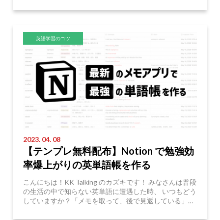
ってたんで ...
Read More
英語学習のコツ
2023. 04. 08
【テンプレ無料配布】Notion で勉強効
率爆上がりの英単語帳を作る
こんにちは！KK Talking のカズキです！ みなさんは普段
の生活の中で知らない英単語に遭遇した時、 いつもどう
していますか？「メモを取って、後で見返している」と
いう人も少なくないと思いますが、そのメモ、綺麗に管
Read More
理さ ...