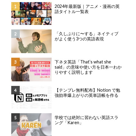
2024年最新版｜アニメ・漫画の英
語タイトル一覧表
「久しぶりに〜する」ネイティブ
がよく使う3つの英語表現
下ネタ英語「That’s what she
said」の意味や使い方を日本一わか
りやすく説明します
【テンプレ無料配布】Notion で勉
強効率爆上がりの英単語帳を作る
学校では絶対に習わない英語スラ
ング「Karen」