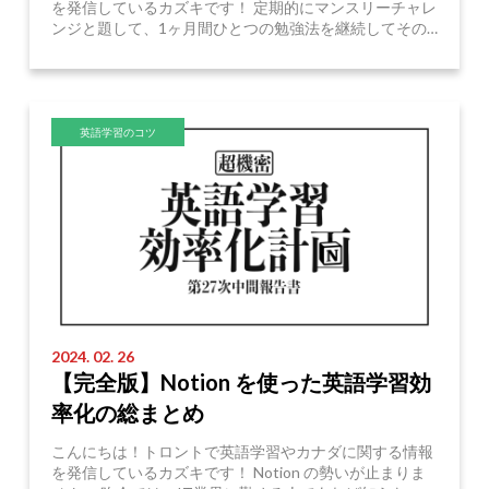
を発信しているカズキです！ 定期的にマンスリーチャレ
ンジと題して、1ヶ月間ひとつの勉強法を継続してその
効果を測るという実験を行なっていて、過去にはシャー
Read More
ドイングチャレンジ ...
英語学習のコツ
2024. 02. 26
【完全版】Notion を使った英語学習効
率化の総まとめ
こんにちは！トロントで英語学習やカナダに関する情報
を発信しているカズキです！ Notion の勢いが止まりま