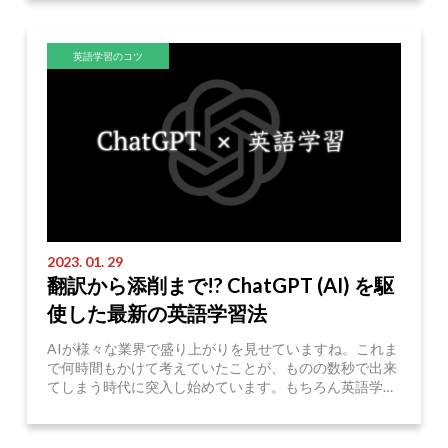
英語学習のコツ
2023. 01. 29
翻訳から添削まで!? ChatGPT (AI) を駆
使した最新の英語学習法
AIが様々な業界で盛り上がりを見せていますね。これま
で何時間もかけて考えていたことが、ものの数秒で出来
てしまう時代に突入し始めています。もちろん英語学習
においても例外ではありません。 中でも ChatGPT がそ
Read More
の精度故 ...