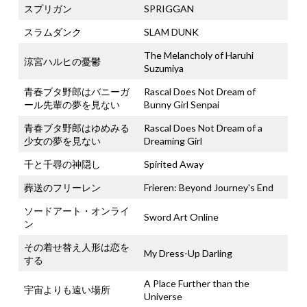
スプリガン
SPRIGGAN
スラムダンク
SLAM DUNK
The Melancholy of Haruhi
涼宮ハルヒの憂鬱
Suzumiya
青春ブタ野郎はバニーガ
Rascal Does Not Dream of
ール先輩の夢を見ない
Bunny Girl Senpai
青春ブタ野郎はゆめみる
Rascal Does Not Dream of a
少女の夢を見ない
Dreaming Girl
千と千尋の神隠し
Spirited Away
葬送のフリーレン
Frieren: Beyond Journey's End
ソードアート・オンライ
Sword Art Online
ン
その着せ替え人形は恋を
My Dress-Up Darling
する
A Place Further than the
宇宙よりも遠い場所
Universe