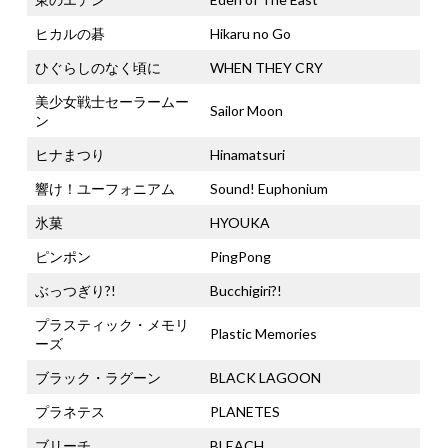
ヒカルの碁
Hikaru no Go
ひぐらしのなく頃に
WHEN THEY CRY
美少女戦士セーラームー
Sailor Moon
ン
ヒナまつり
Hinamatsuri
響け！ユーフォニアム
Sound! Euphonium
氷菓
HYOUKA
ピンポン
PingPong
ぶっつぎり?!
Bucchigiri?!
プラスティック・メモリ
Plastic Memories
ーズ
ブラック・ラグーン
BLACK LAGOON
プラネテス
PLANETES
ブリーチ
BLEACH