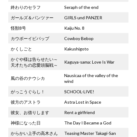
終わりのセラフ
Seraph of the end
ガールズ＆パンツァー
GIRLS und PANZER
怪獣8号
Kaiju No. 8
カウボーイビパップ
Cowboy Bebop
かくしごと
Kakushigoto
かぐや様は告らせたい～
Kaguya-sama: Love Is War
天才たちの恋愛頭脳戦～
Nausicaa of the valley of the
風の谷のナウシカ
wind
がっこうぐらし！
SCHOOL-LIVE!
彼方のアストラ
Astra Lost in Space
彼女、お借りします
Rent a girlfriend
神様になった日
The Day I Became a God
からかい上手の高木さん
Teasing Master Takagi-San