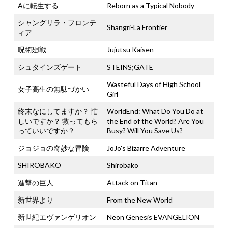
Aに転生する
Reborn as a Typical Nobody
シャングリラ・フロンテ
Shangri-La Frontier
ィア
呪術廻戦
Jujutsu Kaisen
シュタインズゲート
STEINS;GATE
Wasteful Days of High School
女子高生の無駄づかい
Girl
終末なにしてますか？ 忙
WorldEnd: What Do You Do at
しいですか？ 救ってもら
the End of the World? Are You
っていいですか？
Busy? Will You Save Us?
ジョジョの奇妙な冒険
JoJo's Bizarre Adventure
SHIROBAKO
Shirobako
進撃の巨人
Attack on Titan
新世界より
From the New World
新世紀エヴァンゲリオン
Neon Genesis EVANGELION