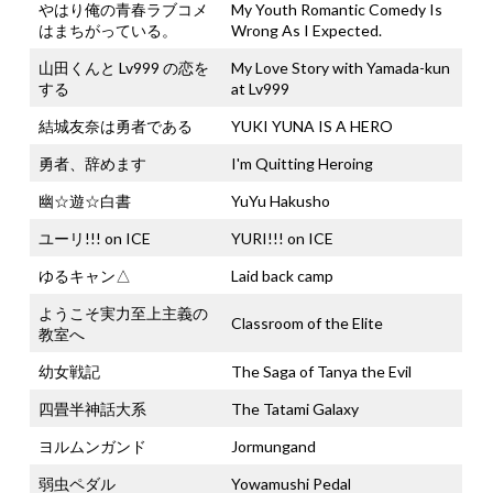
やはり俺の青春ラブコメ
My Youth Romantic Comedy Is
はまちがっている。
Wrong As I Expected.
山田くんと Lv999 の恋を
My Love Story with Yamada-kun
する
at Lv999
結城友奈は勇者である
YUKI YUNA IS A HERO
勇者、辞めます
I'm Quitting Heroing
幽☆遊☆白書
YuYu Hakusho
ユーリ!!! on ICE
YURI!!! on ICE
ゆるキャン△
Laid back camp
ようこそ実力至上主義の
Classroom of the Elite
教室へ
幼女戦記
The Saga of Tanya the Evil
四畳半神話大系
The Tatami Galaxy
ヨルムンガンド
Jormungand
弱虫ペダル
Yowamushi Pedal