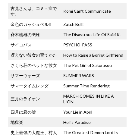
古見さんは、コミュ症で
Komi Can't Communicate
す。
金色のガッシュベル!!
Zatch Bell!
斉木楠雄のΨ難
The Disastrous Life Of Saiki K.
サイコパス
PSYCHO-PASS
冴えない彼女の育てかた
How to Raise a Boring Girlfriend
さくら荘のペットな彼女
The Pet Girl of Sakurasou
サマーウォーズ
SUMMER WARS
サマータイムレンダ
Summer Time Rendering
MARCH COMES IN LIKE A
三月のライオン
LION
四月は君の嘘
Your Lie in April
地獄楽
Hell's Paradise
史上最強の大魔王、村人
The Greatest Demon Lord Is