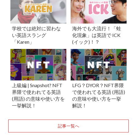
学校では絶対に習わな
海外でも大流行！「蛙
い英語スラング
化現象」は英語で ICK
「Karen」
(イック)！？
上級編 | Snapshot? NFT
LFG？DYOR？NFT界隈
界隈で使われてる英語
で使われてる英語 (用語)
(用語) の意味や使い方を
の意味や使い方を一挙
一挙解説！
解説！
記事一覧へ