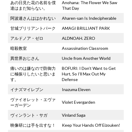
あの日見た花の名前を僕
Anohana: The Flower We Saw
達はまだ知らない。
That Day
阿波連さんははかれない
Aharen-san Is Indecipherable
甘城ブリリアントパーク
AMAGI BRILLIANT PARK
アルドノア・ゼロ
ALDNOAH. ZERO
暗殺教室
Assassination Classroom
異世界おじさん
Uncle from Another World
痛いのは嫌なので防御力
BOFURI: I Don’t Want to Get
に極振りしたいと思いま
Hurt, So I’ll Max Out My
す。
Defense
イナズマイレブン
Inazuma Eleven
ヴァイオレット・エヴァ
Violet Evergarden
ーガーデン
ヴィンラント・サガ
Vinland Saga
映像研には手を出すな！
Keep Your Hands Off Eizouken!