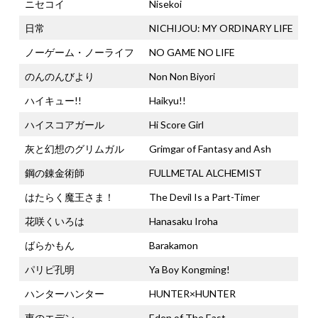
ニセコイ
Nisekoi
日常
NICHIJOU: MY ORDINARY LIFE
ノーゲーム・ノーライフ
NO GAME NO LIFE
のんのんびより
Non Non Biyori
ハイキュー!!
Haikyu!!
ハイスコアガール
Hi Score Girl
灰と幻想のグリムガル
Grimgar of Fantasy and Ash
鋼の錬金術師
FULLMETAL ALCHEMIST
はたらく魔王さま！
The Devil Is a Part-Timer
花咲くいろは
Hanasaku Iroha
ばらかもん
Barakamon
パリピ孔明
Ya Boy Kongming!
ハンターハンター
HUNTER×HUNTER
東のエデン
Eden of The East