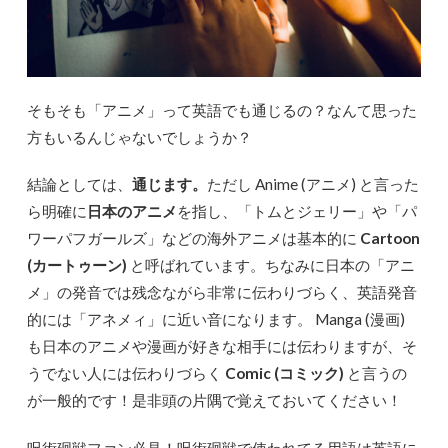
そもそも「アニメ」って英語でも通じるの？なんて思った
方もいるんじゃないでしょうか？
結論としては、
通じます。
ただし Anime (アニメ) と言った
ら明確に
日本のアニメ
を指し、「トムとジェリー」や「パ
ワーパフガールズ」などの海外アニメは基本的に
Cartoon
(カートゥーン)
と呼ばれています。ちなみに日本の「アニ
メ」の発音では残念ながら非常に伝わりづらく、英語発音
的には「アネメィ」に近い音になります。 Manga (漫画)
も日本のアニメや漫画が好きな相手には伝わりますが、そ
うでない人には伝わりづらく
Comic (コミック)
と言うの
が一般的です！是非頭の片隅で覚えておいてください！
呪術廻戦ファン必見！呪術廻戦で使われてる用語は英語に