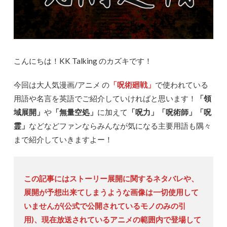
こんにちは！KK Talking のカズキです！
今回は大人気漫画/アニメ の
「呪術廻戦」
で使われている
用語や名言を英語でご紹介していければと思います！
「領
域展開」
や
「無量空処」
に加えて
「呪力」「呪術師」「呪
霊」
などなどファンならみんなが気になる主要用語も隅々
まで紹介していきますよー！
この記事にはストーリー展開に関するネタバレや、
展開が予想出来てしまうような画像は一切使用して
いませんが
(公式で公開されているモノのみの引
用)
、現在放送されているアニメの範囲内で登場して