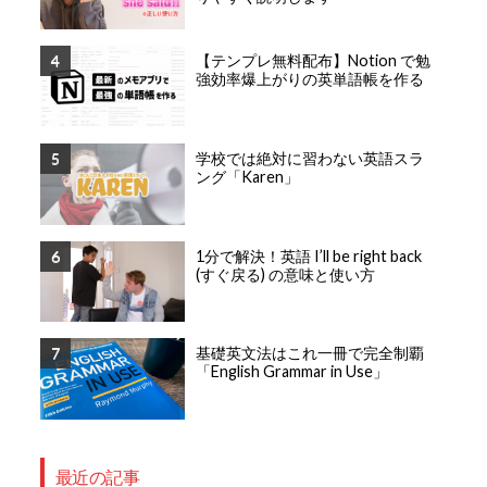
【テンプレ無料配布】Notion で勉
強効率爆上がりの英単語帳を作る
学校では絶対に習わない英語スラ
ング「Karen」
1分で解決！英語 I’ll be right back
(すぐ戻る) の意味と使い方
基礎英文法はこれ一冊で完全制覇
「English Grammar in Use」
最近の記事