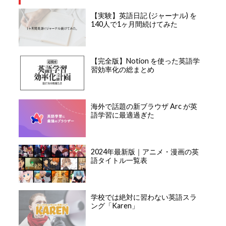
【実験】英語日記 (ジャーナル) を
140人で1ヶ月間続けてみた
【完全版】Notion を使った英語学
習効率化の総まとめ
海外で話題の新ブラウザ Arc が英
語学習に最適過ぎた
2024年最新版｜アニメ・漫画の英
語タイトル一覧表
学校では絶対に習わない英語スラ
ング「Karen」