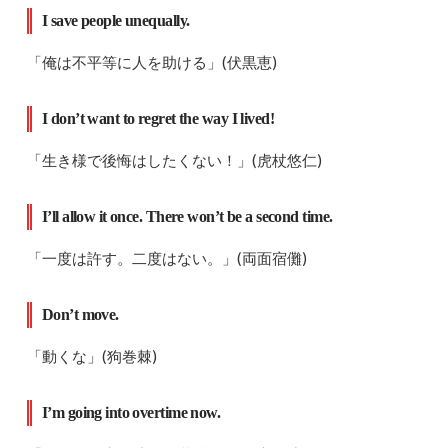
I save people unequally.
「俺は不平等に人を助ける」(伏黒恵)
I don’t want to regret the way I lived!
「生き様で後悔はしたくない！」(虎杖悠仁)
I’ll allow it once. There won’t be a second time.
「一度は許す。二度はない。」(両面宿儺)
Don’t move.
「動くな」(狗巻棘)
I’m going into overtime now.