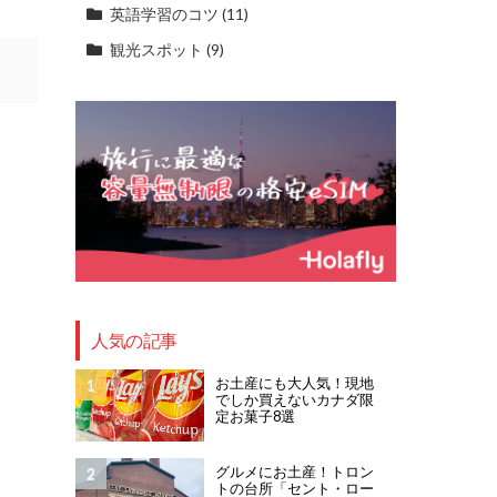
英語学習のコツ
(11)
観光スポット
(9)
人気の記事
お土産にも大人気！現地
でしか買えないカナダ限
定お菓子8選
グルメにお土産！トロン
トの台所「セント・ロー