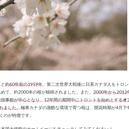
こと
約60年前の
1959年
。第二次世界大戦後に日系カナダ人をトロン
込めて、
約2000本
の桜が植樹されました。また、
2000年から
201
領事館が中心となり、12年間の期間中にトロントを始めとする
オ
れました。
極寒カナダの過酷な環境で育つ桜は、
開花時期が4月下
くのが特徴です。
日本国大使館のホームページをチェックしてみてください！