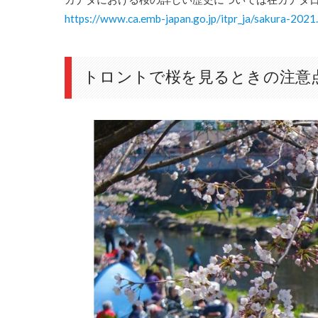
https://www.ca.emb-japan.go.jp/itpr_ja/sakura-2021
トロントで桜を見るときの注意