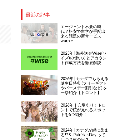
最近の記事
エージェント不要の時
代？格安で留学が手配出
来る話題の新サービス
warple
2025年 | 海外送金Wise(ワ
イズ)の使い方とアカウン
ト作成方法を徹底解説
2026年 | カナダでもらえる
誕生日特典 (フリーギフト
やバースデー割引など) を
一挙紹介【トロント】
2026年｜穴場あり！トロ
ントで桜が見れるスポッ
トを5つ紹介！
2024年 | カナダが緑に染ま
る!? St. Patrick’s Day って
いつ？何の日？