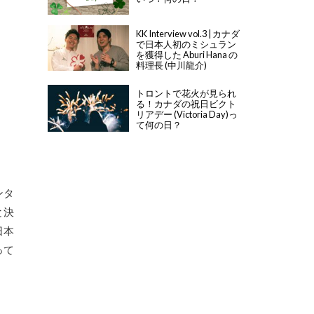
KK Interview vol.3 | カナダ
で日本人初のミシュラン
を獲得した Aburi Hana の
料理長 (中川龍介)
トロントで花火が見られ
る！カナダの祝日ビクト
リアデー (Victoria Day)っ
て何の日？
ンタ
と決
日本
って