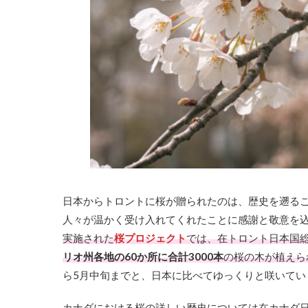
日本からトロントに桜が贈られたのは、歴史を遡る
人々が温かく受け入れてくれたことに感謝と敬意を
実施された
桜プロジェクト
では、在トロント日本国総
リオ州各地の60か所
に
合計3000本
の桜の木が植えら
ら5月中旬まで
と、日本に比べてゆっくりと咲いてい
カナダにおける桜の詳しい歴史については在カナダ