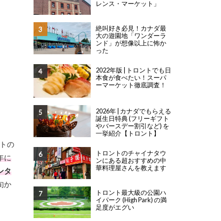
レンス・マーケット」
絶叫好き必見！カナダ最
大の遊園地「ワンダーラ
ンド」が想像以上に怖か
った
2022年版 | トロントでも日
本食が食べたい！スーパ
ーマーケット徹底調査！
2026年 | カナダでもらえる
誕生日特典 (フリーギフト
やバースデー割引など) を
一挙紹介【トロント】
トの
トロントのチャイナタウ
2年に
ンにある超おすすめの中
華料理屋さんを教えます
ンタ
旬か
トロント最大級の公園ハ
イパーク (High Park) の満
足度がエグい