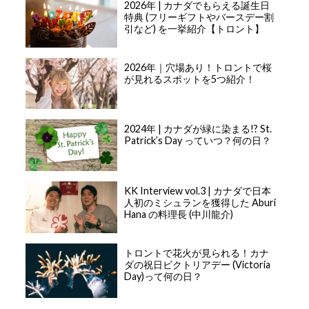
2026年 | カナダでもらえる誕生日
特典 (フリーギフトやバースデー割
引など) を一挙紹介【トロント】
2026年｜穴場あり！トロントで桜
が見れるスポットを5つ紹介！
2024年 | カナダが緑に染まる!? St.
Patrick’s Day っていつ？何の日？
KK Interview vol.3 | カナダで日本
人初のミシュランを獲得した Aburi
Hana の料理長 (中川龍介)
トロントで花火が見られる！カナ
ダの祝日ビクトリアデー (Victoria
Day)って何の日？