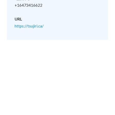
+16473416622
URL
https://tsujiri.ca/