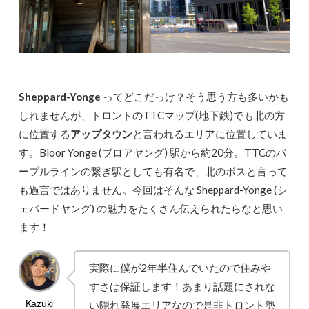
Sheppard-Yonge
ってどこだっけ？そう思う方も多いかも
しれませんが、トロントのTTCマップ(地下鉄)でも北の方
に位置する
アップタウン
と言われるエリアに位置していま
す。Bloor Yonge (ブロアヤング) 駅から約20分。TTCのパ
ープルラインの繋ぎ駅としても有名で、北のボスと言って
も過言ではありません。今回はそんな Sheppard-Yonge (シ
ェパードヤング) の魅力をたくさん伝えられたらなと思い
ます！
実際に僕が2年半住んでいたので住みや
すさは保証します！あまり話題にされな
い隠れ発展エリアなので是非トロント勢