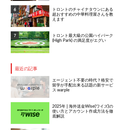
トロントのチャイナタウンにある
超おすすめの中華料理屋さんを教
えます
トロント最大級の公園ハイパーク
(High Park) の満足度がエグい
最近の記事
エージェント不要の時代？格安で
留学が手配出来る話題の新サービ
ス warple
2025年 | 海外送金Wise(ワイズ)の
使い方とアカウント作成方法を徹
底解説