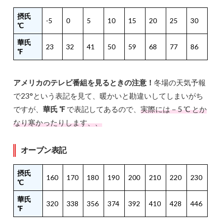
摂氏
-5
0
5
10
15
20
25
30
℃
華氏
23
32
41
50
59
68
77
86
℉
アメリカのテレビ番組を見るときの注意！
冬場の天気予報
で23°という表記を見て、暖かいと勘違いしてしまいがち
ですが、
華氏 ℉
で表記してあるので、
実際には－5 ℃ とか
なり寒かったりします、、
オーブン表記
摂氏
160
170
180
190
200
210
220
230
℃
華氏
320
338
356
374
392
410
428
446
℉