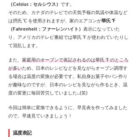
（Celsius：セルシウス）
です。
そのため、カナダのテレビでの天気予報の気温や体温など
は摂氏 ℃ を使用されますが、家のエアコンが
華氏 ℉
（Fahrenheit：ファーレンハイト）
表示になっていた
り、アメリカのテレビ番組では華氏 ℉ が使われていたりし
て混乱します。
また、
家庭用のオーブンで表記されるのは華氏 ℉ のところ
が多い
ため、日本のレシピなどを見ながらオーブン調理す
る場合は温度の変換が必要です。私自身お菓子やパン作り
が趣味なのですが、日本のレシピを見ながら作るとき、温
度の変更に毎回苦労していました...(笑)
今回は簡単に変換できるように、早見表を作ってみました
ので、早速見ていきましょう！
温度表記