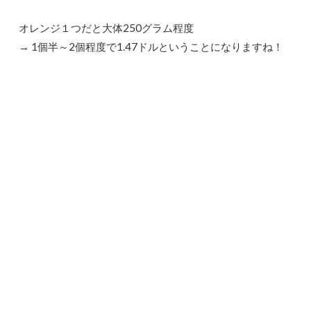
オレンジ１つだと大体250グラム程度
→ 1個半～2個程度で1.47ドルということになりますね！