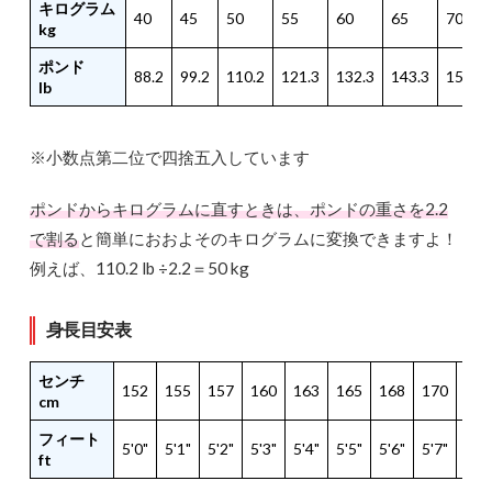
キログラム
40
45
50
55
60
65
70
kg
ポンド
88.2
99.2
110.2
121.3
132.3
143.3
154.3
lb
※小数点第二位で四捨五入しています
ポンドからキログラムに直すときは、ポンドの重さを2.2
で割る
と簡単におおよそのキログラムに変換できますよ！
例えば、110.2 lb ÷2.2＝50 kg
身長目安表
センチ
152
155
157
160
163
165
168
170
173
cm
フィート
5'0"
5'1"
5'2"
5'3"
5'4"
5'5"
5'6"
5'7"
5'8"
ft