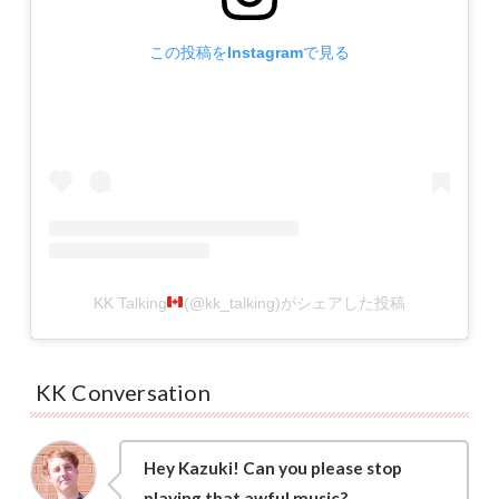
この投稿をInstagramで見る
KK Talking
(@kk_talking)がシェアした投稿
KK Conversation
Hey Kazuki! Can you please stop
playing that awful music?