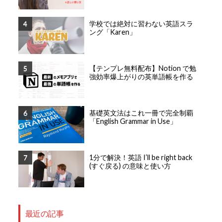
学校では絶対に習わない英語スラ
ング「Karen」
【テンプレ無料配布】Notion で勉
強効率爆上がりの英単語帳を作る
基礎英文法はこれ一冊で完全制覇
「English Grammar in Use」
1分で解決！英語 I’ll be right back
(すぐ戻る) の意味と使い方
最近の記事