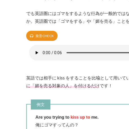
でも英語圏にはゴマをするような行為が一般的では
か。英語圏では「ゴマをする」や「媚を売る」こと
発音CHECK
英語では相手に kiss をすることを比喩として用
に「媚を売る対象の人」を付けるだけ
です！
例文
Are you trying to
kiss up to
me.
俺にゴマすってんの？