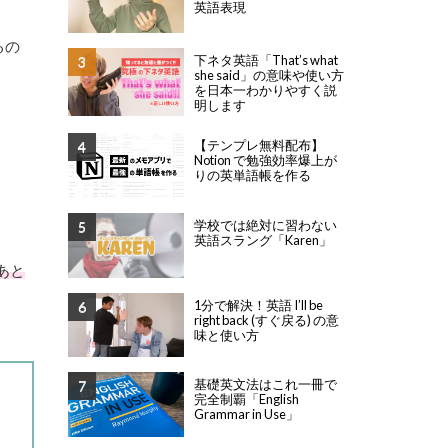
英語表現
るの
下ネタ英語「That’s what
she said」の意味や使い方
を日本一わかりやすく説
明します
【テンプレ無料配布】
Notion で勉強効率爆上が
りの英単語帳を作る
学校では絶対に習わない
英語スラング「Karen」
のあと
1分で解決！英語 I’ll be
right back (すぐ戻る) の意
味と使い方
基礎英文法はこれ一冊で
完全制覇「English
Grammar in Use」