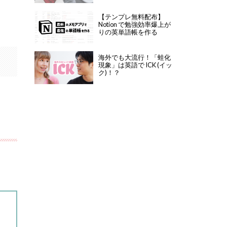
【テンプレ無料配布】
Notion で勉強効率爆上が
りの英単語帳を作る
海外でも大流行！「蛙化
現象」は英語で ICK (イッ
ク)！？