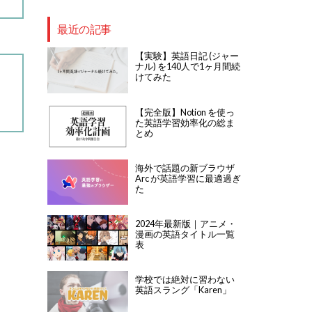
最近の記事
【実験】英語日記 (ジャー
ナル) を140人で1ヶ月間続
けてみた
【完全版】Notion を使っ
た英語学習効率化の総ま
とめ
海外で話題の新ブラウザ
Arc が英語学習に最適過ぎ
た
2024年最新版｜アニメ・
漫画の英語タイトル一覧
表
学校では絶対に習わない
英語スラング「Karen」