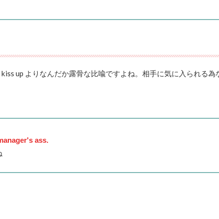
iss up よりなんだか露骨な比喩ですよね。相手に気に入られる為
manager's ass.
ね