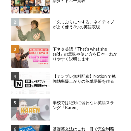
語タイトル一覧表
「久しぶりに〜する」ネイティブ
がよく使う3つの英語表現
下ネタ英語「That’s what she
said」の意味や使い方を日本一わか
りやすく説明します
【テンプレ無料配布】Notion で勉
強効率爆上がりの英単語帳を作る
学校では絶対に習わない英語スラ
ング「Karen」
基礎英文法はこれ一冊で完全制覇