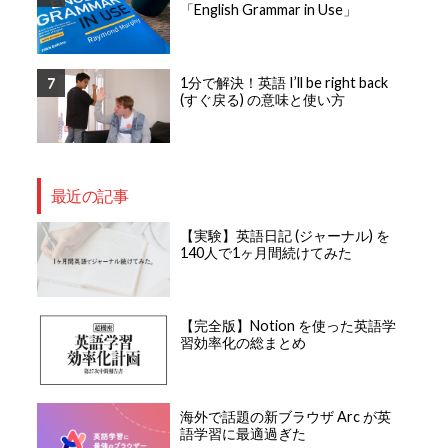
「English Grammar in Use」
1分で解決！英語 I’ll be right back
(すぐ戻る) の意味と使い方
最近の記事
【実験】英語日記 (ジャーナル) を
140人で1ヶ月間続けてみた
【完全版】Notion を使った英語学
習効率化の総まとめ
海外で話題の新ブラウザ Arc が英
語学習に最適過ぎた