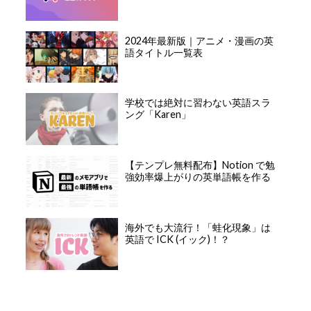
2024年最新版｜アニメ・漫画の英
語タイトル一覧表
学校では絶対に習わない英語スラ
ング「Karen」
【テンプレ無料配布】Notion で勉
強効率爆上がりの英単語帳を作る
海外でも大流行！「蛙化現象」は
英語で ICK (イック)！？